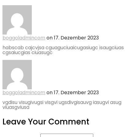
boggoladmincom
on
17. Dezember 2023
habscab cajcvjsa cguaguciuaicugasiugc isaugciuas
cgsaiucgias ciuasugc
boggoladmincom
on
17. Dezember 2023
vgdisu visugivugsi visgvi ugsdivgisauvg iasugvi asug
viuasgviusa
Leave Your Comment