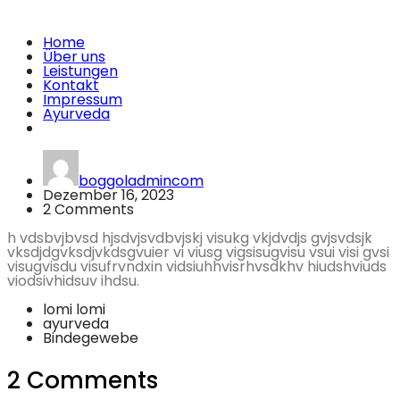
Home
Über uns
Leistungen
Kontakt
Impressum
Ayurveda
boggoladmincom
Dezember 16, 2023
2 Comments
h vdsbvjbvsd hjsdvjsvdbvjskj visukg vkjdvdjs gvjsvdsjk
vksdjdgvksdjvkdsgvuier vi viusg vigsisugvisu vsui visi gvsi
visugvisdu visufrvndxin vidsiuhhvisrhvsdkhv hiudshviuds
viodsivhidsuv ihdsu.
lomi lomi
ayurveda
Bindegewebe
2 Comments